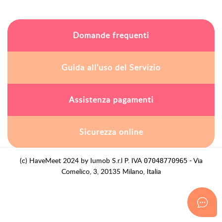
Domande frequenti
Guida all'uso del Servizio
Assistenza pagamenti
Sicurezza online
(c) HaveMeet 2024 by Iumob S.r.l P. IVA
- Via
07048770965
Comelico, 3, 20135 Milano, Italia